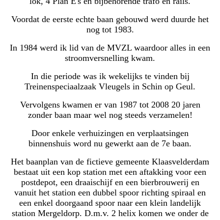
lok, 4 Plan E's en bijbehorende trafo en rails.
Voordat de eerste echte baan gebouwd werd duurde het
nog tot 1983.
In 1984 werd ik lid van de MVZL waardoor alles in een
stroomversnelling kwam.
In
die periode
was ik wekelijks te vinden bij
Treinenspeciaalzaak Vleugels in Schin op Geul.
Vervolgens kwamen er van 1987 tot 2008 20 jaren
zonder baan maar wel nog steeds verzamelen!
Door enkele verhuizingen en
verplaatsingen
binnenshuis word nu gewerkt aan de 7e baan.
Het baanplan van de fictieve gemeente Klaasvelderdam
bestaat uit een kop station met een aftakking
voor
een
postdepot, een draaischijf en een bierbrouwerij
en
vanuit het station een dubbel spoor richting spiraal en
een enkel doorgaand spoor naar een klein landelijk
station Mergeldorp. D.m.v. 2 helix komen we onder de